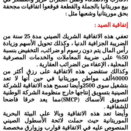
بيع موريتانيا بالجملة والقطعة فوقعوا اتفاقيات مجحفة
بحق موريتانيا وشعبها مثل :
إتفاقية الصيد :
تعفي هذه الاتفاقية الشريك الصيني مدة 25 سنة من
الضريبة الجزافية الدنيا ، وكذلك تحويل الأسهم وزيادة
رأس المال يتم دون رسوم أو ضرائب، التخفيض بنسبة
50% على ضريبة المعاملات والخدمات المصرفية
المحلية ، الإعفاء من الضرائب العقارية .
وكذالك ستقضي هذه الاتفاقية على رزق أكثر من
40000ألف مواطن موريتانيا في حين أنها لا تعد
بتشغيل سوى 2500وأيضا تسمح هذه الاتفاقية للشركة
الصينية بتسويق إنتاجها خارج منظومة الشركة الوطنية
لتسويق الأسماك (SMCP)مما يعد خرقا فاضحا
للشفافية .
وأيضا تعد هذه الاتفاقية وبالا على البيئة البحرية
الموريتانية حيث حملت لائحة الأسطول الصيني
المنصوص عليه في الاتفاقية قوارب وزوارق مخصصة