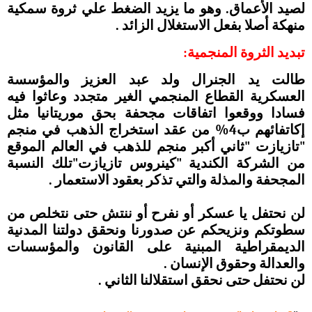
لصيد الأعماق. وهو ما يزيد الضغط علي ثروة سمكية
منهكة أصلا بفعل الاستغلال الزائد .
تبديد الثروة المنجمية:
طالت يد الجنرال ولد عبد العزيز والمؤسسة
العسكرية القطاع المنجمي الغير متجدد وعاثوا فيه
فسادا ووقعوا اتفاقات مجحفة بحق موريتانيا مثل
إكاتفائهم ب4% من عقد استخراج الذهب في منجم
"تازيازت "ثاني أكبر منجم للذهب في العالم الموقع
من الشركة الكندية "كينروس تازيازت"تلك النسبة
المجحفة والمذلة والتي تذكر بعقود الاستعمار .
لن نحتفل يا عسكر أو نفرح أو ننتش حتى نتخلص من
سطوتكم ونزيحكم عن صدورنا ونحقق دولتنا المدنية
الديمقراطية المبنية على القانون والمؤسسات
والعدالة وحقوق الإنسان .
لن نحتفل حتى نحقق استقلالنا الثاني .