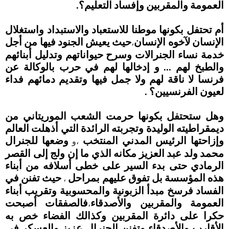
العمومة والمقربين وإفساد التعليم؟.
أم تحتفل بكونها موطنا للاستعباد والاستبداد واستغلال
الإنسان لآخوه الإنسان
حيث يعيش الجنود فيها من أجل
،
خدمة نساء الجنرالات وسرح حيواناتهم وتدليل أبنائهم
والطبخ لهم ... و إدخالها لهم في حرب بالوكالة عن
فرنسا لا ناقة لهم ولا جمل فيها وتقديم دمائهم فداء
لعيون الفرنسيين؟ .
وهل ستحتفل بكونها حرمت الشعب الموريتاني من
ديمقراطيته الوليدة وتجربته الرائدة التي أذهلت العالم
وإزاحتها الرئيس المدني المنتخب
وضعها للجنرال
،و
محمد ولد عبد العزيز مكانه الذي ما إن ولج إلى القصر
الرمادي حتى بدء السير على خطى أسلافه من أبناء
هذه المؤسسة بل تفوق عليهم بمراحل
حيث تفنن في
،
الفساد فرسخ مبدأ الزبونية والمحسوبية وتقريب أبناء
العمومة والمقربين والأصدقاء
فالصفقات أصبحت
،
حكرا على دائرة المقربين وكذالك الفضاء خص به
الأقارب والأصدقاء وتفنن الجنرال عزيز والعسكر في