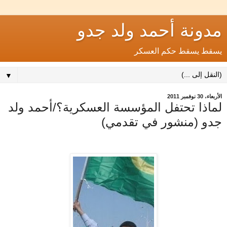
مدونة أحمد ولد جدو
يسقط يسقط حكم العسكر
▼
الأربعاء، 30 نوفمبر 2011
لماذا تحتفل المؤسسة العسكرية؟/أحمد ولد
جدو (منشور في تقدمي)