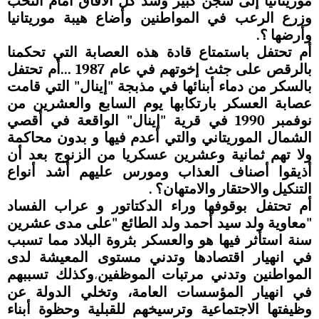
موريتانيا إلى سجن كبير وسد كل الأفاق أمام النخب
وزرع الرعب في المواطنين وأضاع هيبة موريتانيا
وأرضها ؟.
أم تحتفل باستمتاع قادة هذه العصابة التي تحكمنا
بالرقص على جثث إخوتهم في عام 1987 ...أم تحتفل
بالسكر من دماء أبنائها في مذبجة "إينال" التي قامت
عصابة العسكر بارتكابها يوم السابع والعشرين من
نوفمبر 1990 في قرية "إينال" الواقعة في أقصي
الشمال الموريتاني والتي أعدم فيها و بدون محاكمة
ولا تهم ثمانية وعشرين عسكريا من الزنوج بعد أن
أذيقوا أصناف العذاب ومورس عليهم أشد أنواع
التنكيل والاحتقار والامتهان؟ .
أم تحتفل بوقوفها وراء الدكتاتور و عراب الفساد
"معاوية ولد سيد أحمد ولد الطائع "على مدى عشرين
سنة استأثر فيها هو والعسكر بثروة البلاد مما تسبب
في انهيار اقتصادها وتدني مستوى المعيشة لدى
المواطنين وتدني مرتبات الموظفين
وكذلك تسببهم
،
في انهيار المؤسسات العامة، وتخلي الدولة عن
وظيفتها الاجتماعية وترسيخهم للقبلية وحظوة أبناء